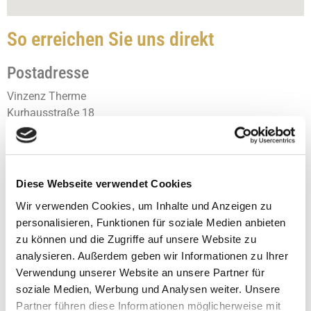
So erreichen Sie uns direkt
Postadresse
Vinzenz Therme
Kurhausstraße 18
73342 Bad Ditzenbach
Kasse
Telefon: 07334 76-600
Diese Webseite verwendet Cookies
Telefax: 07334 76-611
Wir verwenden Cookies, um Inhalte und Anzeigen zu
kontakt@vinzenz.de
personalisieren, Funktionen für soziale Medien anbieten
zu können und die Zugriffe auf unsere Website zu
Senden Sie uns eine Nachricht!
analysieren. Außerdem geben wir Informationen zu Ihrer
Verwendung unserer Website an unsere Partner für
Sie können sich gerne direkt mit uns in Verbindung setzen
soziale Medien, Werbung und Analysen weiter. Unsere
oder unser Kontaktformular benutzen.
Partner führen diese Informationen möglicherweise mit