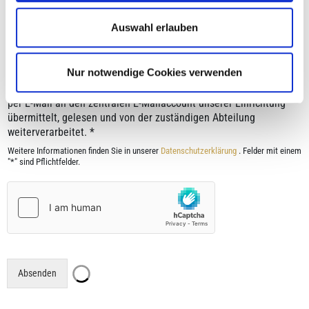
Auswahl erlauben
Datenschutz
*
Nur notwendige Cookies verwenden
Die in diesem Kontaktformular eingegebenen Daten werden
per E-Mail an den zentralen E-Mailaccount unserer Einrichtung
übermittelt, gelesen und von der zuständigen Abteilung
weiterverarbeitet. *
Weitere Informationen finden Sie in unserer
Datenschutzerklärung
. Felder mit einem
"*" sind Pflichtfelder.
Absenden