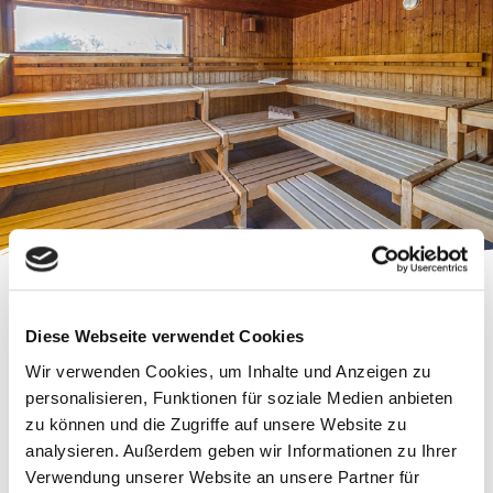
Sanarium
im Überblick
Diese Webseite verwendet Cookies
Wir verwenden Cookies, um Inhalte und Anzeigen zu
personalisieren, Funktionen für soziale Medien anbieten
Das mild temperierte Sanarium wirkt angenehm
zu können und die Zugriffe auf unsere Website zu
entspannend. Herz und Kreislauf werden durch die niedrigere
analysieren. Außerdem geben wir Informationen zu Ihrer
Verwendung unserer Website an unsere Partner für
Temperatur und das angenehme Klima geschont. Diese Art