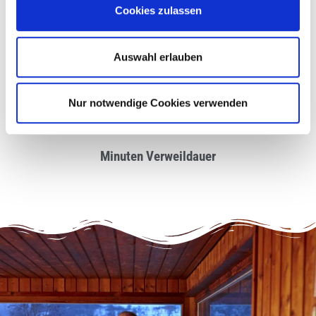
50
%
Cookies zulassen
Auswahl erlauben
relative Luftfeuchtigkeit
30
Nur notwendige Cookies verwenden
Minuten Verweildauer