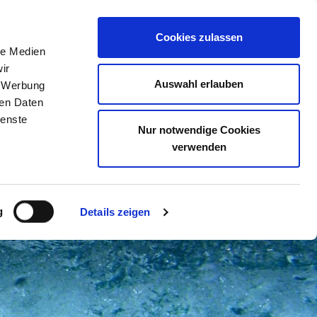
Cookies zulassen
Über uns
Informationen & Service
le Medien
ir
Auswahl erlauben
, Werbung
ren Daten
ienste
Nur notwendige Cookies
verwenden
g
Details zeigen